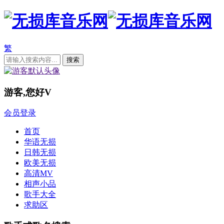
繁
游客,您好
V
会员登录
首页
华语无损
日韩无损
欧美无损
高清MV
相声小品
歌手大全
求助区