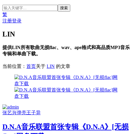
繁
注册
登录
LIN
提供LIN所有歌曲无损flac、wav、ape格式和高品质MP3音乐
专辑和单曲下载。
当前位置：
首页
关于
LIN
的文章
张艺兴
弹壳
王子异
D.N.A音乐联盟首张专辑《D.N.A》[无损