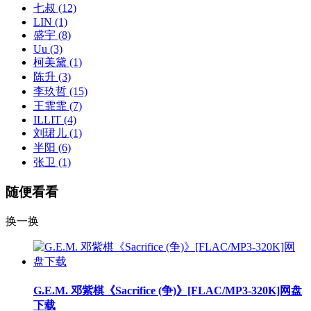
七叔
(12)
LIN
(1)
盛宇
(8)
Uu
(3)
柯美黛
(1)
陈升
(3)
李玖哲
(15)
王霏霏
(7)
ILLIT
(4)
刘珺儿
(1)
半阳
(6)
张卫
(1)
随便看看
换一换
G.E.M. 邓紫棋《Sacrifice (争)》[FLAC/MP3-320K]网盘
下载