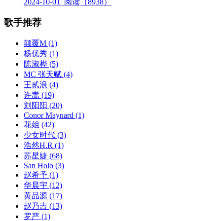
2024-10-01
阅读（8938）
歌手推荐
颠覆M
(1)
杨优秀
(1)
陈淑桦
(5)
MC 张天赋
(4)
王贰浪
(4)
许嵩
(19)
刘阳阳
(20)
Conor Maynard
(1)
花姐
(42)
少女时代
(3)
浩然H.R
(1)
苏星婕
(68)
San Holo
(3)
赵希予
(1)
华晨宇
(12)
黄品源
(17)
赵乃吉
(13)
罗严
(1)