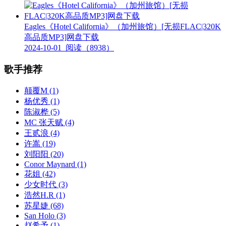
Eagles《Hotel California》（加州旅馆）[无损FLAC|320K
高品质MP3]网盘下载
2024-10-01
阅读（8938）
歌手推荐
颠覆M
(1)
杨优秀
(1)
陈淑桦
(5)
MC 张天赋
(4)
王贰浪
(4)
许嵩
(19)
刘阳阳
(20)
Conor Maynard
(1)
花姐
(42)
少女时代
(3)
浩然H.R
(1)
苏星婕
(68)
San Holo
(3)
赵希予
(1)