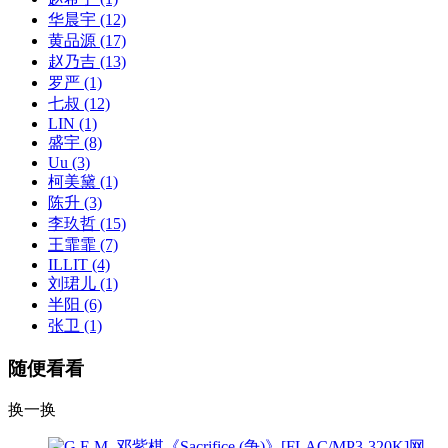
华晨宇
(12)
黄品源
(17)
赵乃吉
(13)
罗严
(1)
七叔
(12)
LIN
(1)
盛宇
(8)
Uu
(3)
柯美黛
(1)
陈升
(3)
李玖哲
(15)
王霏霏
(7)
ILLIT
(4)
刘珺儿
(1)
半阳
(6)
张卫
(1)
随便看看
换一换