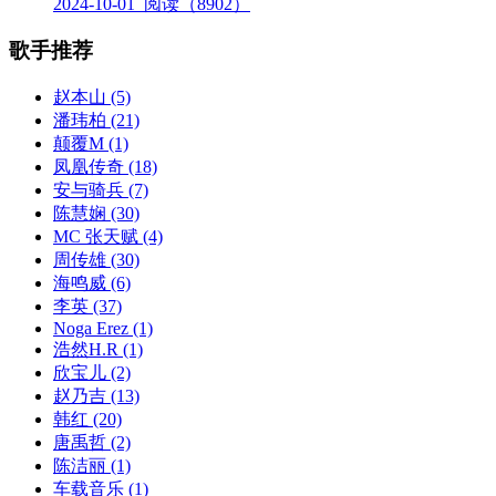
2024-10-01
阅读（8902）
歌手推荐
赵本山
(5)
潘玮柏
(21)
颠覆M
(1)
凤凰传奇
(18)
安与骑兵
(7)
陈慧娴
(30)
MC 张天赋
(4)
周传雄
(30)
海鸣威
(6)
李英
(37)
Noga Erez
(1)
浩然H.R
(1)
欣宝儿
(2)
赵乃吉
(13)
韩红
(20)
唐禹哲
(2)
陈洁丽
(1)
车载音乐
(1)