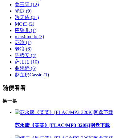
姜玉阳
(12)
光良
(9)
洛天依
(41)
MC仁
(2)
应采儿
(1)
marshmello
(3)
苏晗
(1)
老狼
(6)
陈势安
(4)
萨顶顶
(10)
曲婉婷
(6)
赵芷彤Cassie
(1)
随便看看
换一换
苏永康《某某》[FLAC/MP3-320K]网盘下载