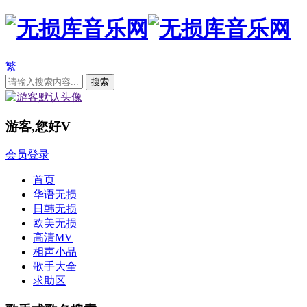
繁
游客,您好
V
会员登录
首页
华语无损
日韩无损
欧美无损
高清MV
相声小品
歌手大全
求助区