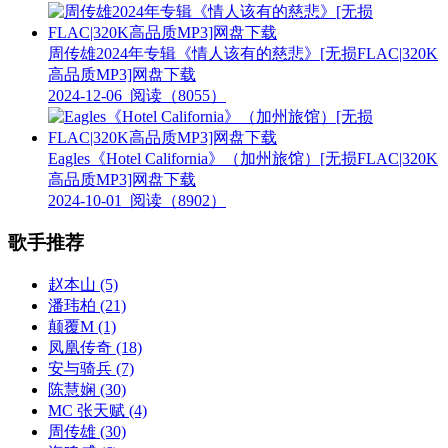
周传雄2024年专辑《情人该有的慈悲》[无损FLAC|320K
高品质MP3]网盘下载
2024-12-06
阅读（8055）
Eagles《Hotel California》（加州旅馆）[无损FLAC|320K
高品质MP3]网盘下载
2024-10-01
阅读（8902）
歌手推荐
赵本山
(5)
潘玮柏
(21)
颠覆M
(1)
凤凰传奇
(18)
安与骑兵
(7)
陈慧娴
(30)
MC 张天赋
(4)
周传雄
(30)