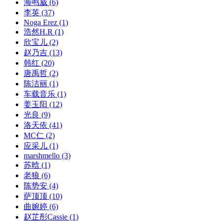
海鸣威
(6)
李英
(37)
Noga Erez
(1)
浩然H.R
(1)
欣宝儿
(2)
赵乃吉
(13)
韩红
(20)
唐禹哲
(2)
陈洁丽
(1)
车载音乐
(1)
姜玉阳
(12)
光良
(9)
洛天依
(41)
MC仁
(2)
应采儿
(1)
marshmello
(3)
苏晗
(1)
老狼
(6)
陈势安
(4)
萨顶顶
(10)
曲婉婷
(6)
赵芷彤Cassie
(1)