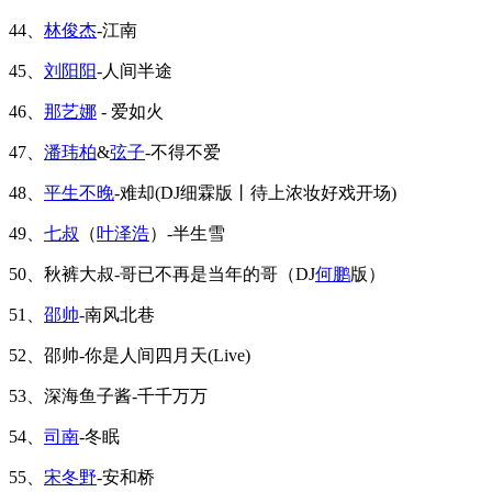
44、
林俊杰
-江南
45、
刘阳阳
-人间半途
46、
那艺娜
- 爱如火
47、
潘玮柏
&
弦子
-不得不爱
48、
平生不晚
-难却(DJ细霖版丨待上浓妆好戏开场)
49、
七叔
（
叶泽浩
）-半生雪
50、秋裤大叔-哥已不再是当年的哥（DJ
何鹏
版）
51、
邵帅
-南风北巷
52、邵帅-你是人间四月天(Live)
53、深海鱼子酱-千千万万
54、
司南
-冬眠
55、
宋冬野
-安和桥