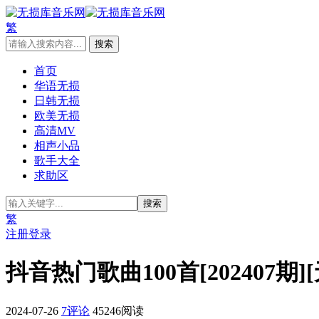
繁
首页
华语无损
日韩无损
欧美无损
高清MV
相声小品
歌手大全
求助区
繁
注册
登录
抖音热门歌曲100首[202407期]
2024-07-26
7评论
45246阅读