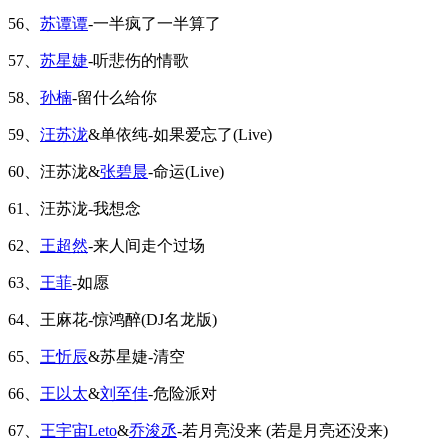
56、
苏谭谭
-一半疯了一半算了
57、
苏星婕
-听悲伤的情歌
58、
孙楠
-留什么给你
59、
汪苏泷
&单依纯-如果爱忘了(Live)
60、汪苏泷&
张碧晨
-命运(Live)
61、汪苏泷-我想念
62、
王超然
-来人间走个过场
63、
王菲
-如愿
64、王麻花-惊鸿醉(DJ名龙版)
65、
王忻辰
&苏星婕-清空
66、
王以太
&
刘至佳
-危险派对
67、
王宇宙Leto
&
乔浚丞
-若月亮没来 (若是月亮还没来)