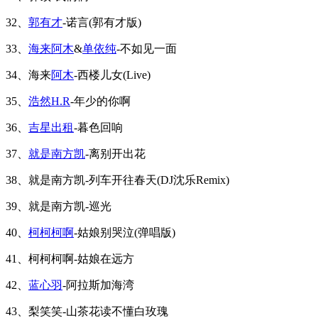
32、
郭有才
-诺言(郭有才版)
33、
海来阿木
&
单依纯
-不如见一面
34、海来
阿木
-西楼儿女(Live)
35、
浩然H.R
-年少的你啊
36、
吉星出租
-暮色回响
37、
就是南方凯
-离别开出花
38、就是南方凯-列车开往春天(DJ沈乐Remix)
39、就是南方凯-巡光
40、
柯柯柯啊
-姑娘别哭泣(弹唱版)
41、柯柯柯啊-姑娘在远方
42、
蓝心羽
-阿拉斯加海湾
43、梨笑笑-山茶花读不懂白玫瑰