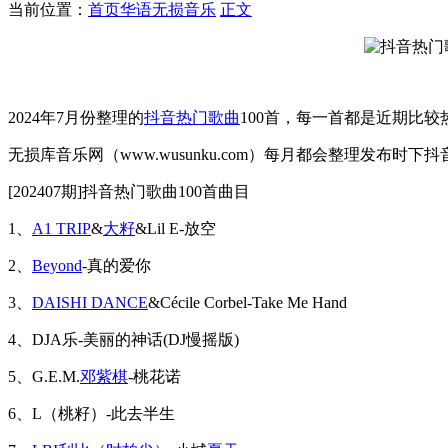
当前位置：
首页
华语无损音乐
正文
2024年7月份整理的
抖音热门歌曲
100首，每一首都是近期比
无损库音乐网（www.wusunku.com）每月都会整理发布
[202407期]抖音热门歌曲100首曲目
1、
A1 TRIP
&
大籽
&Lil E-放空
2、
Beyond
-真的爱你
3、
DAISHI DANCE
&Cécile Corbel-Take Me Hand
4、DJA乐-美丽的神话(DJ慢摇版)
5、G.E.M.
邓紫棋
-桃花诺
6、L（桃籽）-此去半生