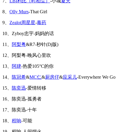
7、
LBI利比（时柏尘）
-小城
夏天
8、
Olly Murs
-That Girl
9、
Zealot周星星
-
毒药
10、Zyboy忠宇-妈妈的话
11、
阿梨粤
&R7-秒针(Dj版)
12、阿梨粤-晚风心里吹
13、
阿肆
-热爱105°C的你
14、
陈冠希
&
MC仁
&
厨房仔
&
应采儿
-Everywhere We Go
15、
陈奕迅
-爱情转移
16、陈奕迅-孤勇者
17、陈奕迅-十年
18、
程响
-可能
19、程响-人间烟火