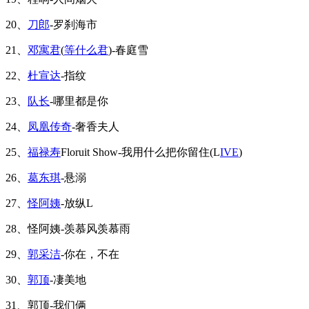
20、
刀郎
-罗刹海市
21、
邓寓君
(
等什么君
)-春庭雪
22、
杜宣达
-指纹
23、
队长
-哪里都是你
24、
凤凰传奇
-奢香夫人
25、
福禄寿
Floruit Show-我用什么把你留住(L
IVE
)
26、
葛东琪
-悬溺
27、
怪阿姨
-放纵L
28、怪阿姨-羡慕风羡慕雨
29、
郭采洁
-你在，不在
30、
郭顶
-凄美地
31、郭顶-我们俩