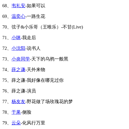
68、
韦礼安
-如果可以
69、
温奕心
-一路生花
70、弦子&小乐哥（王唯乐）-不甘(Live)
71、
小咪
-我走后
72、
小沈阳
-说书人
73、
小炎同学
-天下的乌鸦一般黑
74、
薛之谦
-天外来物
75、薛之谦-我好像在哪见过你
76、薛之谦-演员
77、
杨友友
-野花做了场玫瑰花的梦
78、
于果
-侧脸
79、
云朵
-化风行万里