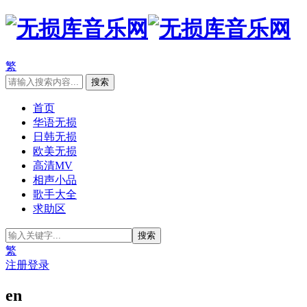
繁
首页
华语无损
日韩无损
欧美无损
高清MV
相声小品
歌手大全
求助区
繁
注册
登录
en