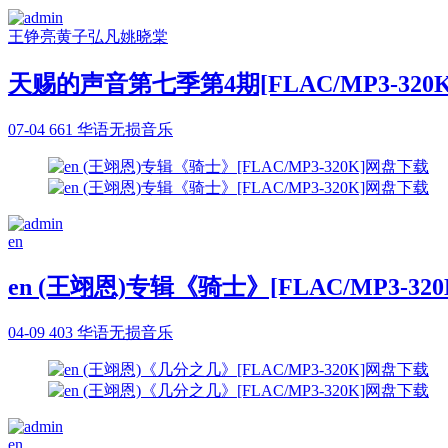
王铮亮
黄子弘凡
姚晓棠
天赐的声音第七季第4期[FLAC/MP3-320
07-04
661
华语无损音乐
en
en (王翊恩)专辑《骑士》[FLAC/MP3-3
04-09
403
华语无损音乐
en