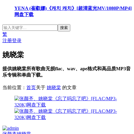
YENA (崔叡娜)《캐치 캐치》[超清蓝光MV/1080P/MP4]
网盘下载
繁
注册
登录
姚晓棠
提供姚晓棠所有歌曲无损flac、wav、ape格式和高品质MP3音
乐专辑和单曲下载。
当前位置：
首页
关于
姚晓棠
的文章
张颜齐
姚晓棠