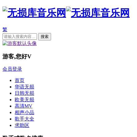
繁
游客,您好
V
会员登录
首页
华语无损
日韩无损
欧美无损
高清MV
相声小品
歌手大全
求助区