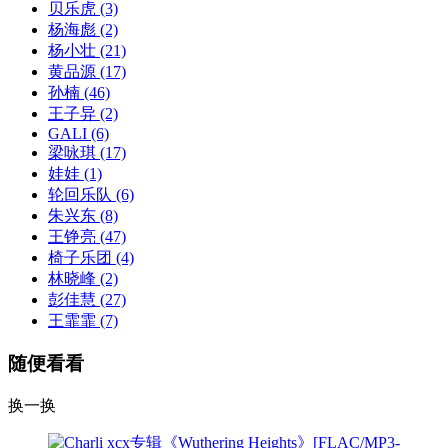
贝乐虎
(3)
杨海彪
(2)
杨小壮
(21)
黄品源
(17)
孙楠
(46)
王子异
(2)
GALI
(6)
梁咏琪
(17)
娃娃
(1)
轮回乐队
(6)
朱兴东
(8)
王铮亮
(47)
椅子乐团
(4)
林晓峰
(2)
彭佳慧
(27)
王霏霏
(7)
随便看看
换一换