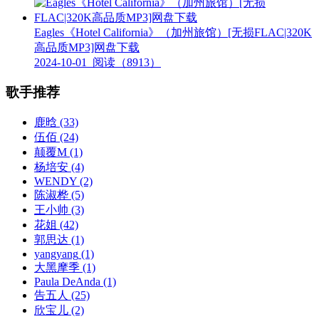
Eagles《Hotel California》（加州旅馆）[无损FLAC|320K
高品质MP3]网盘下载
2024-10-01
阅读（8913）
歌手推荐
鹿晗
(33)
伍佰
(24)
颠覆M
(1)
杨培安
(4)
WENDY
(2)
陈淑桦
(5)
王小帅
(3)
花姐
(42)
郭思达
(1)
yangyang
(1)
大黑摩季
(1)
Paula DeAnda
(1)
告五人
(25)
欣宝儿
(2)