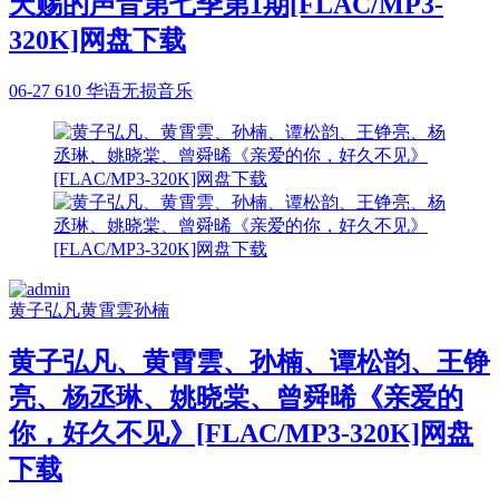
天赐的声音第七季第1期[FLAC/MP3-
320K]网盘下载
06-27
610
华语无损音乐
黄子弘凡
黄霄雲
孙楠
黄子弘凡、黄霄雲、孙楠、谭松韵、王铮
亮、杨丞琳、姚晓棠、曾舜晞《亲爱的
你，好久不见》[FLAC/MP3-320K]网盘
下载