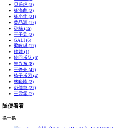
贝乐虎
(3)
杨海彪
(2)
杨小壮
(21)
黄品源
(17)
孙楠
(46)
王子异
(2)
GALI
(6)
梁咏琪
(17)
娃娃
(1)
轮回乐队
(6)
朱兴东
(8)
王铮亮
(47)
椅子乐团
(4)
林晓峰
(2)
彭佳慧
(27)
王霏霏
(7)
随便看看
换一换