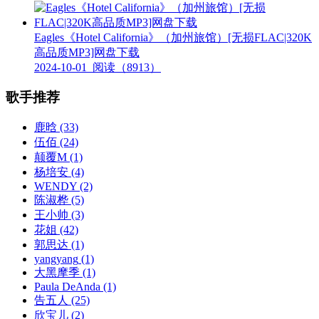
Eagles《Hotel California》（加州旅馆）[无损FLAC|320K
高品质MP3]网盘下载
2024-10-01
阅读（8913）
歌手推荐
鹿晗
(33)
伍佰
(24)
颠覆M
(1)
杨培安
(4)
WENDY
(2)
陈淑桦
(5)
王小帅
(3)
花姐
(42)
郭思达
(1)
yangyang
(1)
大黑摩季
(1)
Paula DeAnda
(1)
告五人
(25)
欣宝儿
(2)