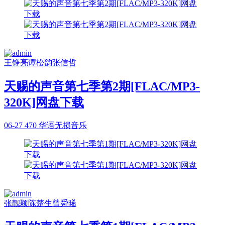
王铮亮
谭松韵
张信哲
天赐的声音第七季第2期[FLAC/MP3-
320K]网盘下载
06-27
470
华语无损音乐
张靓颖
陈楚生
曾舜晞