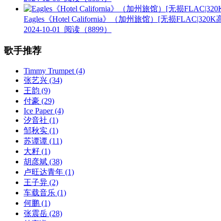
Eagles《Hotel California》（加州旅馆）[无损FLAC|3
2024-10-01
阅读（8899）
歌手推荐
Timmy Trumpet
(4)
张艺兴
(34)
王韵
(9)
付豪
(29)
Ice Paper
(4)
汐音社
(1)
邹秋实
(1)
苏谭谭
(11)
大籽
(1)
胡彦斌
(38)
卢旺达青年
(1)
王子异
(2)
车载音乐
(1)
何鹏
(1)
张震岳
(28)