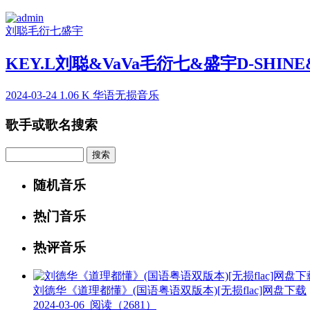
刘聪
毛衍七
盛宇
KEY.L刘聪&VaVa毛衍七&盛宇D-SHIN
2024-03-24
1.06 K
华语无损音乐
歌手或歌名搜索
Search
随机音乐
热门音乐
热评音乐
刘德华《道理都懂》(国语粤语双版本)[无损flac]网盘下载
2024-03-06
阅读（2681）