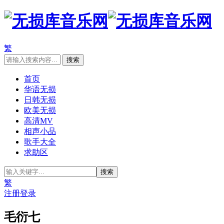
繁
首页
华语无损
日韩无损
欧美无损
高清MV
相声小品
歌手大全
求助区
繁
注册
登录
毛衍七