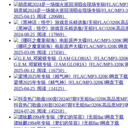
胡彦斌2024是一场烟火巡回演唱会现场专辑[FLAC/MP3-3
2025-04-15
阅读（20688）
《黑神话：悟空》游戏音乐精选集[无损FLAC|320K高品质
2024-08-25
阅读（17869）
《哪吒之魔童闹海》电影原声大碟[FLAC/MP3-320K]网
2025-03-09
阅读（17430）
G.E.M. 邓紫棋专辑《I AM GLORIA》[FLAC/MP3-320
2025-06-12
阅读（16750）
梁博2025年专辑《精气神》[FLAC/MP3-320K]网盘下载
2025-04-25
阅读（14125）
抖音热门歌曲100首[202407期][无损flac|320K高品质MP
2024-07-26
阅读（45218）
谭咏麟1994年专辑《梦幻的笑容》[无损flac]网盘下载