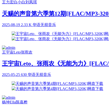
王力宏
白小白
刘凤瑶
天赐的声音第六季第12期[FLAC/MP3-32
2025-08-19
2.33 K
华语无损音乐
王宇宙Leto
张雨农
王宇宙Leto、张雨农《无能为力》[FLAC/M
2025-05-25
630
华语无损音乐
杨坤
Ella
陈嘉桦