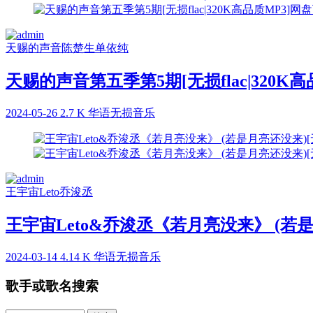
天赐的声音
陈楚生
单依纯
天赐的声音第五季第5期[无损flac|320K
2024-05-26
2.7 K
华语无损音乐
王宇宙Leto
乔浚丞
王宇宙Leto&乔浚丞《若月亮没来》 (若是
2024-03-14
4.14 K
华语无损音乐
歌手或歌名搜索