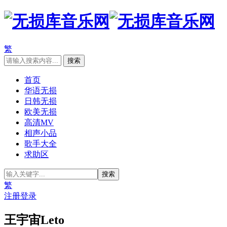
繁
首页
华语无损
日韩无损
欧美无损
高清MV
相声小品
歌手大全
求助区
繁
注册
登录
王宇宙Leto