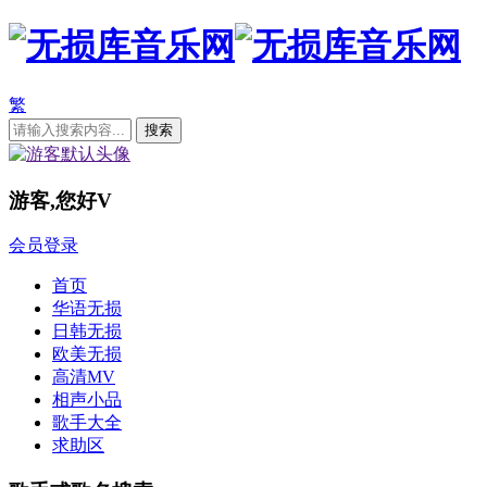
繁
游客,您好
V
会员登录
首页
华语无损
日韩无损
欧美无损
高清MV
相声小品
歌手大全
求助区