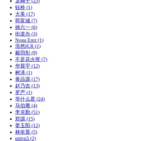
龙梅子
(23)
钰柃
(1)
大美
(17)
郭富城
(7)
姚六一
(6)
街道办
(3)
Noga Erez
(1)
浩然H.R
(1)
戴羽彤
(9)
不是花火呀
(7)
华晨宇
(12)
树泽
(1)
黄品源
(17)
赵乃吉
(13)
罗严
(1)
等什么君
(24)
马伯骞
(4)
李克勤
(51)
郑源
(15)
姜玉阳
(12)
林依晨
(5)
univu5
(2)