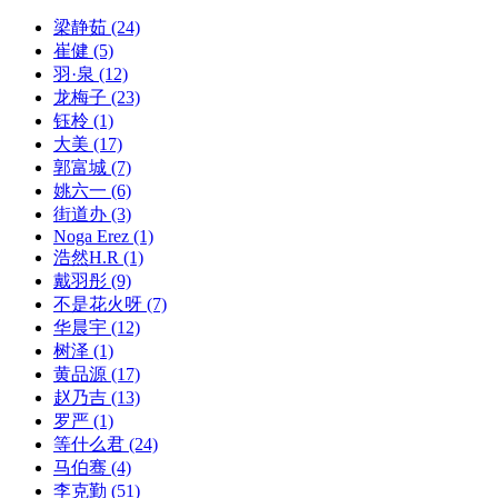
梁静茹
(24)
崔健
(5)
羽·泉
(12)
龙梅子
(23)
钰柃
(1)
大美
(17)
郭富城
(7)
姚六一
(6)
街道办
(3)
Noga Erez
(1)
浩然H.R
(1)
戴羽彤
(9)
不是花火呀
(7)
华晨宇
(12)
树泽
(1)
黄品源
(17)
赵乃吉
(13)
罗严
(1)
等什么君
(24)
马伯骞
(4)
李克勤
(51)