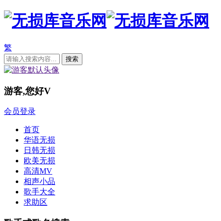
繁
游客,您好
V
会员登录
首页
华语无损
日韩无损
欧美无损
高清MV
相声小品
歌手大全
求助区