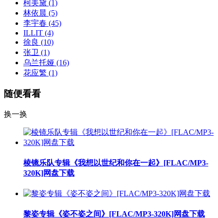
柯美黛
(1)
林依晨
(5)
李宇春
(45)
ILLIT
(4)
徐良
(10)
张卫
(1)
乌兰托娅
(16)
花应繁
(1)
随便看看
换一换
棱镜乐队专辑《我想以世纪和你在一起》[FLAC/MP3-
320K]网盘下载
黎姿专辑《姿不姿之间》[FLAC/MP3-320K]网盘下载