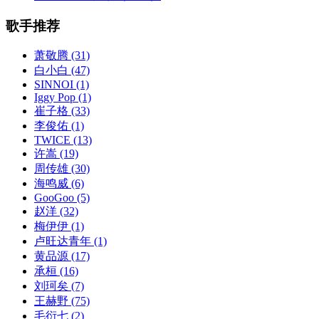
歌手推荐
萧敬腾
(31)
白小白
(47)
SINNOI
(1)
Iggy Pop
(1)
崔子格
(33)
李俊佑
(1)
TWICE
(13)
许嵩
(19)
周传雄
(30)
海鸣威
(6)
GooGoo
(5)
赵洋
(32)
梅伊伊
(1)
卢旺达青年
(1)
黄品源
(17)
承桓
(16)
刘珂矣
(7)
王赫野
(75)
毛衍七
(2)