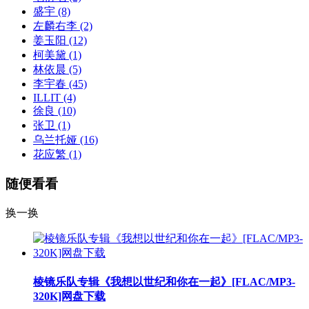
盛宇
(8)
左麟右李
(2)
姜玉阳
(12)
柯美黛
(1)
林依晨
(5)
李宇春
(45)
ILLIT
(4)
徐良
(10)
张卫
(1)
乌兰托娅
(16)
花应繁
(1)
随便看看
换一换
棱镜乐队专辑《我想以世纪和你在一起》[FLAC/MP3-
320K]网盘下载