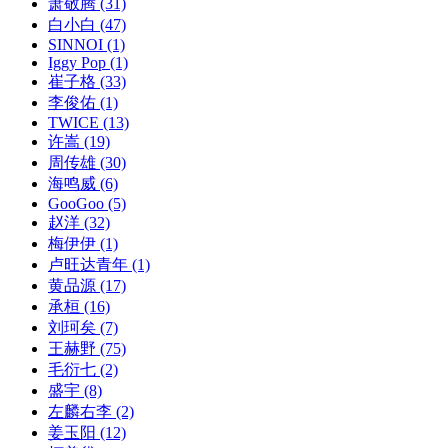
萧敬腾
(31)
白小白
(47)
SINNOI
(1)
Iggy Pop
(1)
崔子格
(33)
李俊佑
(1)
TWICE
(13)
许嵩
(19)
周传雄
(30)
海鸣威
(6)
GooGoo
(5)
赵洋
(32)
梅伊伊
(1)
卢旺达青年
(1)
黄品源
(17)
承桓
(16)
刘珂矣
(7)
王赫野
(75)
毛衍七
(2)
盛宇
(8)
左麟右李
(2)
姜玉阳
(12)