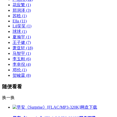
花应繁
(1)
郑润泽
(3)
苏晗
(1)
Ella
(11)
Lil笑笑
(1)
球球
(1)
夏瀚宇
(1)
王子健
(7)
萧亚轩
(18)
马智宇
(1)
李玉刚
(6)
李幸倪
(4)
邓伦
(1)
贺峻霖
(8)
随便看看
换一换