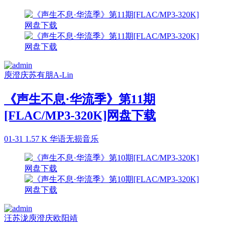
庾澄庆
苏有朋
A-Lin
《声生不息·华流季》第11期
[FLAC/MP3-320K]网盘下载
01-31
1.57 K
华语无损音乐
汪苏泷
庾澄庆
欧阳靖