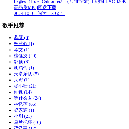
Eagles《Hotel California》（加州旅馆）[无损FLAC|320K
高品质MP3]网盘下载
2024-10-01
阅读（8955）
歌手推荐
蔡琴
(6)
杨冰心
(1)
孝文
(1)
檀健次
(20)
郭顶
(6)
胡鸿钧
(1)
天堂乐队
(5)
大籽
(1)
杨小壮
(21)
许巍
(14)
等什么君
(24)
林忆莲
(66)
梁家辉
(1)
小刚
(21)
乌兰托娅
(16)
严浩翔
(12)