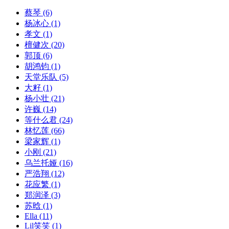
蔡琴
(6)
杨冰心
(1)
孝文
(1)
檀健次
(20)
郭顶
(6)
胡鸿钧
(1)
天堂乐队
(5)
大籽
(1)
杨小壮
(21)
许巍
(14)
等什么君
(24)
林忆莲
(66)
梁家辉
(1)
小刚
(21)
乌兰托娅
(16)
严浩翔
(12)
花应繁
(1)
郑润泽
(3)
苏晗
(1)
Ella
(11)
Lil笑笑
(1)