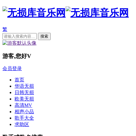
繁
游客,您好
V
会员登录
首页
华语无损
日韩无损
欧美无损
高清MV
相声小品
歌手大全
求助区