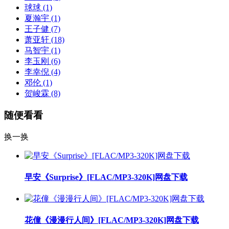
球球
(1)
夏瀚宇
(1)
王子健
(7)
萧亚轩
(18)
马智宇
(1)
李玉刚
(6)
李幸倪
(4)
邓伦
(1)
贺峻霖
(8)
随便看看
换一换
早安《Surprise》[FLAC/MP3-320K]网盘下载
花僮《漫漫行人间》[FLAC/MP3-320K]网盘下载