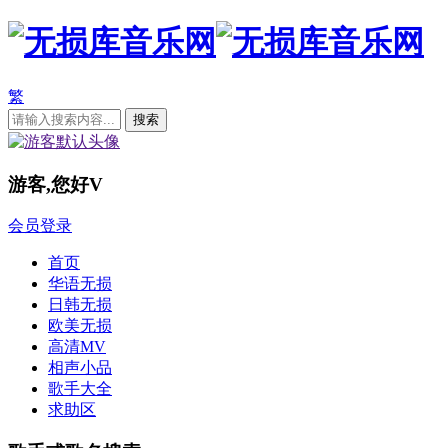
繁
游客,您好
V
会员登录
首页
华语无损
日韩无损
欧美无损
高清MV
相声小品
歌手大全
求助区