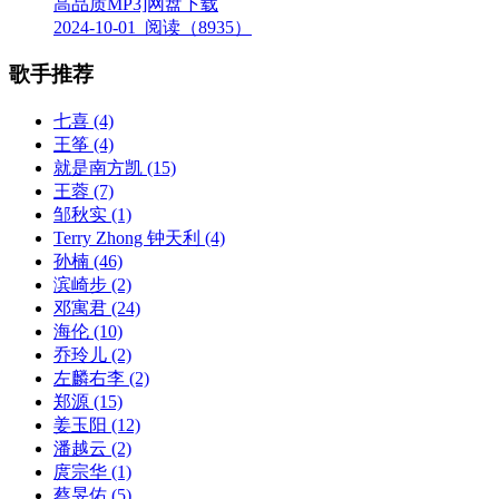
高品质MP3]网盘下载
2024-10-01
阅读（8935）
歌手推荐
七喜
(4)
王筝
(4)
就是南方凯
(15)
王蓉
(7)
邹秋实
(1)
Terry Zhong 钟天利
(4)
孙楠
(46)
滨崎步
(2)
邓寓君
(24)
海伦
(10)
乔玲儿
(2)
左麟右李
(2)
郑源
(15)
姜玉阳
(12)
潘越云
(2)
庹宗华
(1)
蔡旻佑
(5)