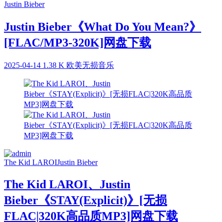
Justin Bieber
Justin Bieber《What Do You Mean?》
[FLAC/MP3-320K]网盘下载
2025-04-14
1.38 K
欧美无损音乐
The Kid LAROI
Justin Bieber
The Kid LAROI、Justin
Bieber《STAY(Explicit)》[无损
FLAC|320K高品质MP3]网盘下载