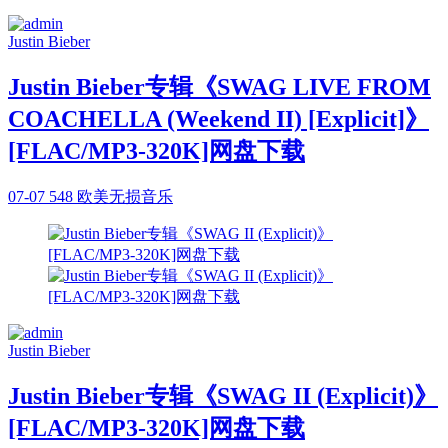
Justin Bieber
Justin Bieber专辑《SWAG LIVE FROM
COACHELLA (Weekend II) [Explicit]》
[FLAC/MP3-320K]网盘下载
07-07
548
欧美无损音乐
Justin Bieber
Justin Bieber专辑《SWAG II (Explicit)》
[FLAC/MP3-320K]网盘下载