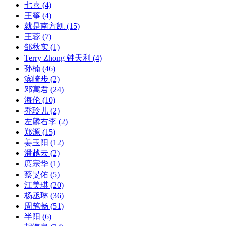
七喜
(4)
王筝
(4)
就是南方凯
(15)
王蓉
(7)
邹秋实
(1)
Terry Zhong 钟天利
(4)
孙楠
(46)
滨崎步
(2)
邓寓君
(24)
海伦
(10)
乔玲儿
(2)
左麟右李
(2)
郑源
(15)
姜玉阳
(12)
潘越云
(2)
庹宗华
(1)
蔡旻佑
(5)
江美琪
(20)
杨丞琳
(36)
周笔畅
(51)
半阳
(6)