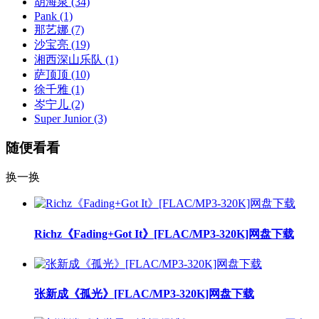
胡海泉
(34)
Pank
(1)
那艺娜
(7)
沙宝亮
(19)
湘西深山乐队
(1)
萨顶顶
(10)
徐千雅
(1)
岑宁儿
(2)
Super Junior
(3)
随便看看
换一换
Richz《Fading+Got It》[FLAC/MP3-320K]网盘下载
张新成《孤光》[FLAC/MP3-320K]网盘下载