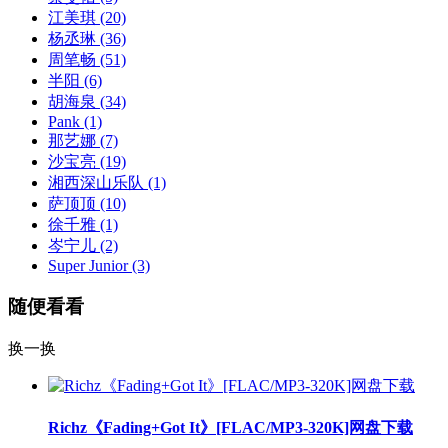
江美琪
(20)
杨丞琳
(36)
周笔畅
(51)
半阳
(6)
胡海泉
(34)
Pank
(1)
那艺娜
(7)
沙宝亮
(19)
湘西深山乐队
(1)
萨顶顶
(10)
徐千雅
(1)
岑宁儿
(2)
Super Junior
(3)
随便看看
换一换
Richz《Fading+Got It》[FLAC/MP3-320K]网盘下载