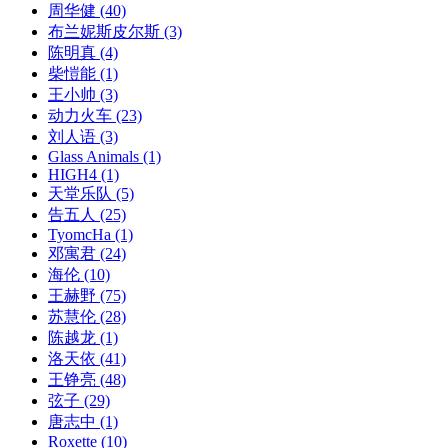
周华健
(40)
布兰妮斯皮尔斯
(3)
陈明真
(4)
柴愷能
(1)
王小帅
(3)
动力火车
(23)
刘人语
(3)
Glass Animals
(1)
HIGH4
(1)
天堂乐队
(5)
告五人
(25)
TyomcHa
(1)
邓寓君
(24)
海伦
(10)
王赫野
(75)
苏慧伦
(28)
陈越龙
(1)
洛天依
(41)
王铮亮
(48)
弦子
(29)
唐志中
(1)
Roxette
(10)