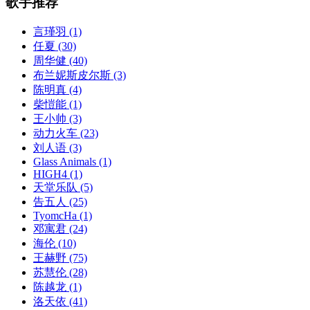
歌手推荐
言瑾羽
(1)
任夏
(30)
周华健
(40)
布兰妮斯皮尔斯
(3)
陈明真
(4)
柴愷能
(1)
王小帅
(3)
动力火车
(23)
刘人语
(3)
Glass Animals
(1)
HIGH4
(1)
天堂乐队
(5)
告五人
(25)
TyomcHa
(1)
邓寓君
(24)
海伦
(10)
王赫野
(75)
苏慧伦
(28)
陈越龙
(1)
洛天依
(41)