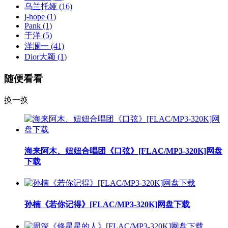
乌兰托娅
(16)
j-hope
(1)
Pank
(1)
于洋
(5)
洋澜一
(41)
Dior大颖
(1)
随便看看
换一换
海来阿木、妞妞合唱团《口弦》[FLAC/MP3-320K]网盘
下载
孙楠《若你记得》[FLAC/MP3-320K]网盘下载