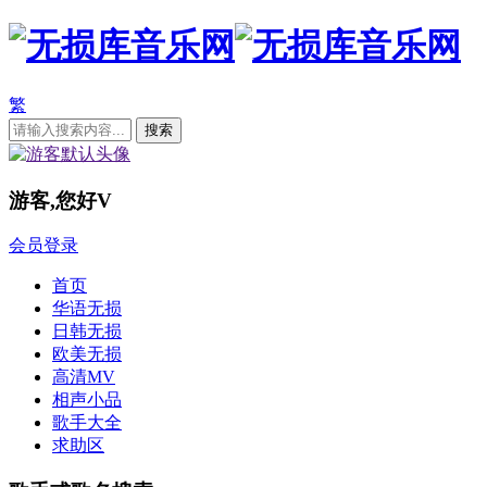
繁
游客,您好
V
会员登录
首页
华语无损
日韩无损
欧美无损
高清MV
相声小品
歌手大全
求助区