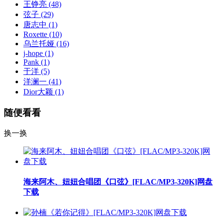
王铮亮
(48)
弦子
(29)
唐志中
(1)
Roxette
(10)
乌兰托娅
(16)
j-hope
(1)
Pank
(1)
于洋
(5)
洋澜一
(41)
Dior大颖
(1)
随便看看
换一换
海来阿木、妞妞合唱团《口弦》[FLAC/MP3-320K]网盘
下载