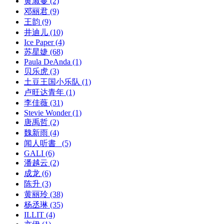
黄淑蔓
(2)
邓丽君
(9)
王韵
(9)
井迪儿
(10)
Ice Paper
(4)
苏星婕
(68)
Paula DeAnda
(1)
贝乐虎
(3)
土豆王国小乐队
(1)
卢旺达青年
(1)
李佳薇
(31)
Stevie Wonder
(1)
唐禹哲
(2)
魏新雨
(4)
闻人听書_
(5)
GALI
(6)
潘越云
(2)
成龙
(6)
陈升
(3)
黄丽玲
(38)
杨丞琳
(35)
ILLIT
(4)