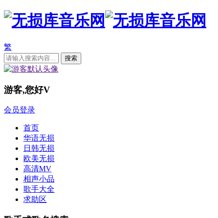
繁
游客,您好
V
会员登录
首页
华语无损
日韩无损
欧美无损
高清MV
相声小品
歌手大全
求助区