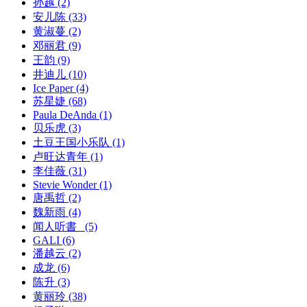
孙越
(2)
安儿陈
(33)
黄淑蔓
(2)
邓丽君
(9)
王韵
(9)
井迪儿
(10)
Ice Paper
(4)
苏星婕
(68)
Paula DeAnda
(1)
贝乐虎
(3)
土豆王国小乐队
(1)
卢旺达青年
(1)
李佳薇
(31)
Stevie Wonder
(1)
唐禹哲
(2)
魏新雨
(4)
闻人听書_
(5)
GALI
(6)
潘越云
(2)
成龙
(6)
陈升
(3)
黄丽玲
(38)