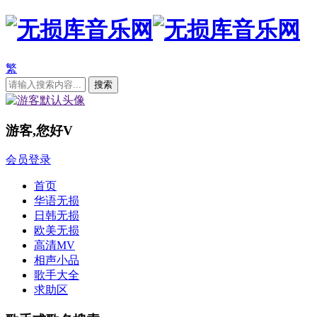
繁
游客,您好
V
会员登录
首页
华语无损
日韩无损
欧美无损
高清MV
相声小品
歌手大全
求助区