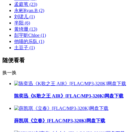
孟庭苇
(23)
永彬Ryan.B
(2)
刘珺儿
(1)
半阳
(6)
黄绮珊
(13)
彭宇昕Chloe
(1)
他喵的乐队
(1)
土豆子
(1)
随便看看
换一换
陈奕迅《K歌之王 AIR》[FLAC/MP3-320K]网盘下载
薛凯琪《立春》[FLAC/MP3-320K]网盘下载