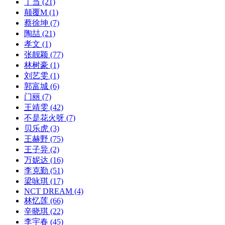
丁当
(21)
颠覆M
(1)
蔡徐坤
(7)
陶喆
(21)
孝文
(1)
张靓颖
(77)
林树豪
(1)
刘艺雯
(1)
郭富城
(6)
门丽
(7)
王靖雯
(42)
不是花火呀
(7)
贝乐虎
(3)
王赫野
(75)
王子异
(2)
万妮达
(16)
李克勤
(51)
梁咏琪
(17)
NCT DREAM
(4)
林忆莲
(66)
辛晓琪
(22)
李宇春
(45)