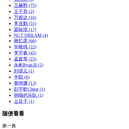
王赫野
(75)
王子异
(2)
万妮达
(16)
李克勤
(51)
梁咏琪
(17)
NCT DREAM
(4)
林忆莲
(66)
辛晓琪
(22)
李宇春
(45)
孟庭苇
(23)
永彬Ryan.B
(2)
刘珺儿
(1)
半阳
(6)
黄绮珊
(13)
彭宇昕Chloe
(1)
他喵的乐队
(1)
土豆子
(1)
随便看看
换一换