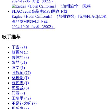
2024-12-06
阅读（8055）
Eagles《Hotel California》（加州旅馆）[无损FLAC|320K
高品质MP3]网盘下载
2024-10-01
阅读（8902）
歌手推荐
丁当
(21)
颠覆M
(1)
蔡徐坤
(7)
陶喆
(21)
孝文
(1)
张靓颖
(77)
林树豪
(1)
刘艺雯
(1)
郭富城
(6)
门丽
(7)
王靖雯
(42)
不是花火呀
(7)
贝乐虎
(3)