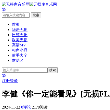
繁
首页
华语无损
日韩无损
欧美无损
高清MV
相声小品
歌手大全
求助区
繁
注册
登录
李健《你一定能看见》[无损FLA
2024-11-22
0评论
2178阅读