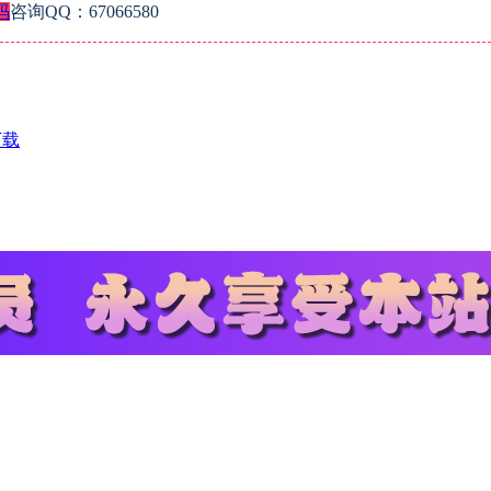
码
咨询QQ：67066580
下载