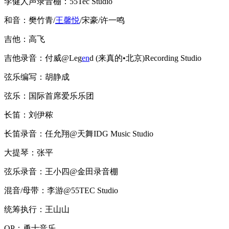
李健人声录音棚：55Tec Studio
和音：樊竹青/
王馨悦
/宋豪/许一鸣
吉他：高飞
吉他录音：付威@Leg
en
d (来真的•北京)Recording Studio
弦乐编写：胡静成
弦乐：国际首席爱乐乐团
长笛：刘伊秾
长笛录音：任允翔@天舞IDG Music Studio
大提琴：张平
弦乐录音：王小四@金田录音棚
混音/母带：李游@55TEC Studio
统筹执行：王山山
OP：勇士音乐