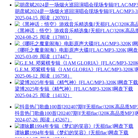
胡彦斌2024是一场烟火巡回演唱会现场专辑[FLAC/MP3-3
2025-04-15
阅读（20703）
《黑神话：悟空》游戏音乐精选集[无损FLAC|320K高品质
2024-08-25
阅读（17883）
《哪吒之魔童闹海》电影原声大碟[FLAC/MP3-320K]网
2025-03-09
阅读（17447）
G.E.M. 邓紫棋专辑《I AM GLORIA》[FLAC/MP3-320
2025-06-12
阅读（16758）
梁博2025年专辑《精气神》[FLAC/MP3-320K]网盘下载
2025-04-25
阅读（14132）
抖音热门歌曲100首[202407期][无损flac|320K高品质MP
2024-07-26
阅读（45267）
谭咏麟1994年专辑《梦幻的笑容》[无损flac]网盘下载