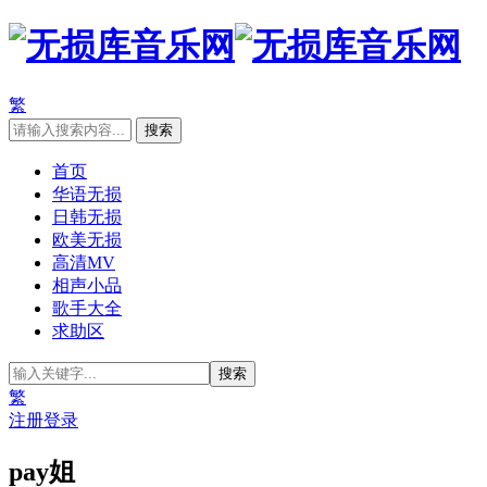
繁
首页
华语无损
日韩无损
欧美无损
高清MV
相声小品
歌手大全
求助区
繁
注册
登录
pay姐