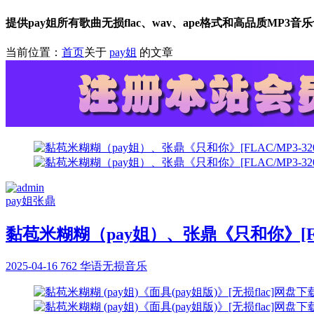
提供pay姐所有歌曲无损flac、wav、ape格式和高品质MP3
当前位置：
首页
关于
pay姐
的文章
pay姐
张鼎
黏苞米糊糊（pay姐）、张鼎《只和你》[FLA
2025-04-16
762
华语无损音乐