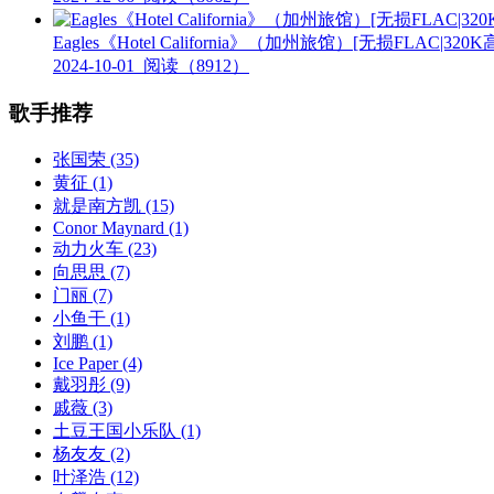
Eagles《Hotel California》（加州旅馆）[无损FLAC|3
2024-10-01
阅读（8912）
歌手推荐
张国荣
(35)
黄征
(1)
就是南方凯
(15)
Conor Maynard
(1)
动力火车
(23)
向思思
(7)
门丽
(7)
小鱼干
(1)
刘鹏
(1)
Ice Paper
(4)
戴羽彤
(9)
戚薇
(3)
土豆王国小乐队
(1)
杨友友
(2)
叶泽浩
(12)