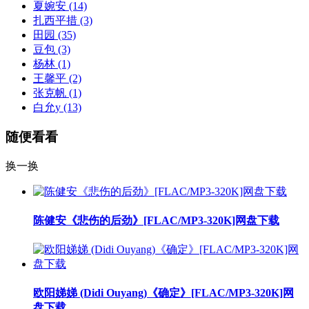
夏婉安
(14)
扎西平措
(3)
田园
(35)
豆包
(3)
杨林
(1)
王馨平
(2)
张克帆
(1)
白允y
(13)
随便看看
换一换
陈健安《悲伤的后劲》[FLAC/MP3-320K]网盘下载
欧阳娣娣 (Didi Ouyang)《确定》[FLAC/MP3-320K]网
盘下载