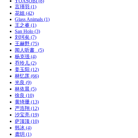
YOASOBI
(8)
言瑾羽
(1)
花姐
(42)
Glass Animals
(1)
王之睿
(1)
San Holo
(3)
刘珂矣
(7)
王赫野
(75)
闻人听書_
(5)
杨克强
(4)
乔玲儿
(2)
姜玉阳
(12)
林忆莲
(66)
光良
(9)
林依晨
(5)
徐良
(10)
黄绮珊
(13)
严浩翔
(12)
沙宝亮
(19)
萨顶顶
(10)
韩冰
(4)
龚玥
(1)