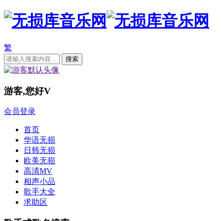
繁
游客,您好
V
会员登录
首页
华语无损
日韩无损
欧美无损
高清MV
相声小品
歌手大全
求助区