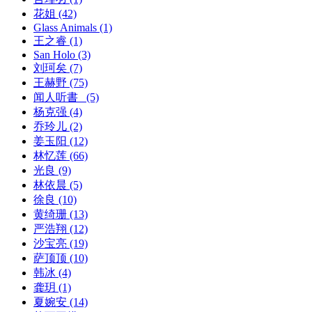
花姐
(42)
Glass Animals
(1)
王之睿
(1)
San Holo
(3)
刘珂矣
(7)
王赫野
(75)
闻人听書_
(5)
杨克强
(4)
乔玲儿
(2)
姜玉阳
(12)
林忆莲
(66)
光良
(9)
林依晨
(5)
徐良
(10)
黄绮珊
(13)
严浩翔
(12)
沙宝亮
(19)
萨顶顶
(10)
韩冰
(4)
龚玥
(1)
夏婉安
(14)