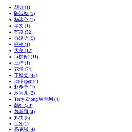
胡力
(1)
陈淑桦
(5)
杨冰心
(1)
孝文
(1)
艺凌
(52)
乔浚丞
(5)
钰柃
(1)
大美
(17)
L(桃籽)
(11)
三楠
(1)
花僮
(74)
王靖雯
(42)
Ice Paper
(4)
赵希予
(1)
欣宝儿
(2)
Terry Zhong 钟天利
(4)
韩红
(20)
魏新雨
(4)
郑钧
(8)
LIN
(1)
杨克强
(4)