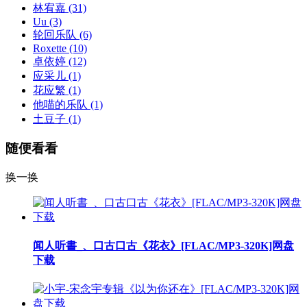
林宥嘉
(31)
Uu
(3)
轮回乐队
(6)
Roxette
(10)
卓依婷
(12)
应采儿
(1)
花应繁
(1)
他喵的乐队
(1)
土豆子
(1)
随便看看
换一换
闻人听書_、口古口古《花衣》[FLAC/MP3-320K]网盘
下载