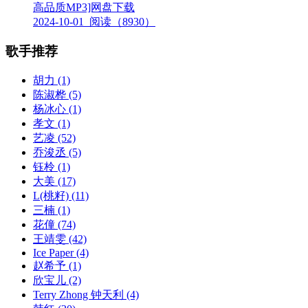
高品质MP3]网盘下载
2024-10-01
阅读（8930）
歌手推荐
胡力
(1)
陈淑桦
(5)
杨冰心
(1)
孝文
(1)
艺凌
(52)
乔浚丞
(5)
钰柃
(1)
大美
(17)
L(桃籽)
(11)
三楠
(1)
花僮
(74)
王靖雯
(42)
Ice Paper
(4)
赵希予
(1)
欣宝儿
(2)
Terry Zhong 钟天利
(4)