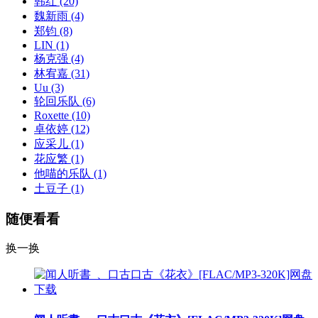
韩红
(20)
魏新雨
(4)
郑钧
(8)
LIN
(1)
杨克强
(4)
林宥嘉
(31)
Uu
(3)
轮回乐队
(6)
Roxette
(10)
卓依婷
(12)
应采儿
(1)
花应繁
(1)
他喵的乐队
(1)
土豆子
(1)
随便看看
换一换