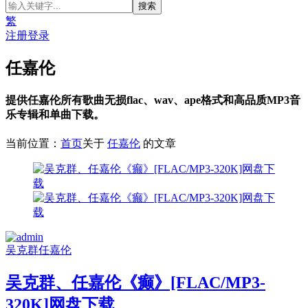
繁
注册
登录
任嘉伦
提供任嘉伦所有歌曲无损flac、wav、ape格式和高品质MP3音
乐专辑和单曲下载。
当前位置：
首页
关于
任嘉伦
的文章
吴克群
任嘉伦
吴克群、任嘉伦《癫》[FLAC/MP3-
320K]网盘下载