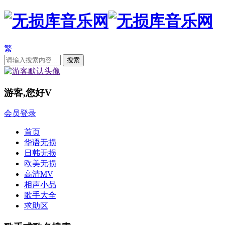
繁
游客,您好
V
会员登录
首页
华语无损
日韩无损
欧美无损
高清MV
相声小品
歌手大全
求助区