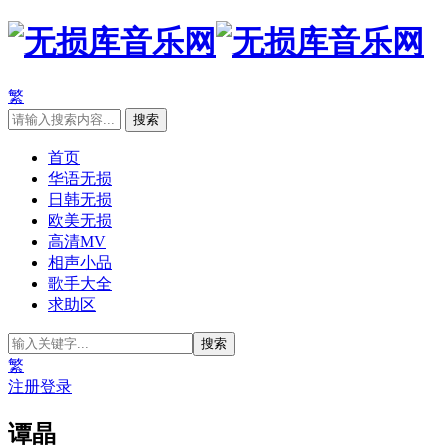
繁
首页
华语无损
日韩无损
欧美无损
高清MV
相声小品
歌手大全
求助区
繁
注册
登录
谭晶