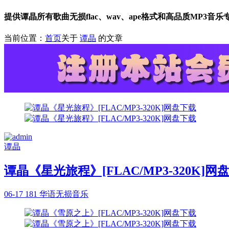
提供谭晶所有歌曲无损flac、wav、ape格式和高品质MP3音
当前位置：
首页
关于
谭晶
的文章
谭晶
谭晶《星光旅程》[FLAC/MP3-320K]网
06-17
181
华语无损音乐