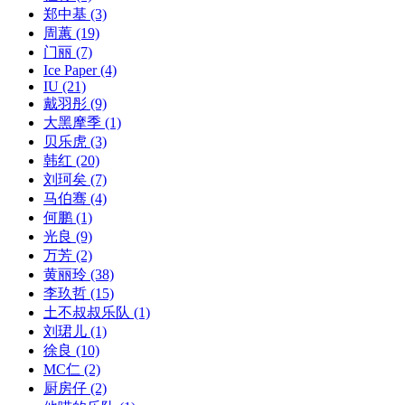
郑中基
(3)
周蕙
(19)
门丽
(7)
Ice Paper
(4)
IU
(21)
戴羽彤
(9)
大黑摩季
(1)
贝乐虎
(3)
韩红
(20)
刘珂矣
(7)
马伯骞
(4)
何鹏
(1)
光良
(9)
万芳
(2)
黄丽玲
(38)
李玖哲
(15)
土不叔叔乐队
(1)
刘珺儿
(1)
徐良
(10)
MC仁
(2)
厨房仔
(2)