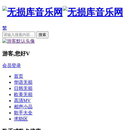
繁
游客,您好
V
会员登录
首页
华语无损
日韩无损
欧美无损
高清MV
相声小品
歌手大全
求助区