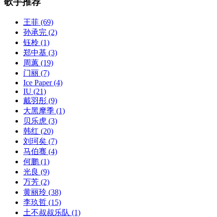
歌手推荐
王菲
(69)
孙承完
(2)
钰柃
(1)
郑中基
(3)
周蕙
(19)
门丽
(7)
Ice Paper
(4)
IU
(21)
戴羽彤
(9)
大黑摩季
(1)
贝乐虎
(3)
韩红
(20)
刘珂矣
(7)
马伯骞
(4)
何鹏
(1)
光良
(9)
万芳
(2)
黄丽玲
(38)
李玖哲
(15)
土不叔叔乐队
(1)