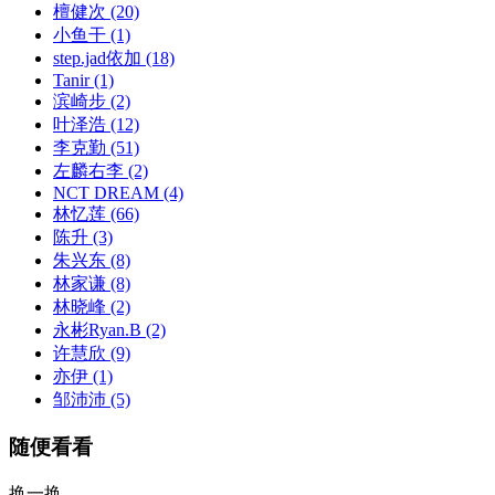
檀健次
(20)
小鱼干
(1)
step.jad依加
(18)
Tanir
(1)
滨崎步
(2)
叶泽浩
(12)
李克勤
(51)
左麟右李
(2)
NCT DREAM
(4)
林忆莲
(66)
陈升
(3)
朱兴东
(8)
林家谦
(8)
林晓峰
(2)
永彬Ryan.B
(2)
许慧欣
(9)
亦伊
(1)
邹沛沛
(5)
随便看看
换一换