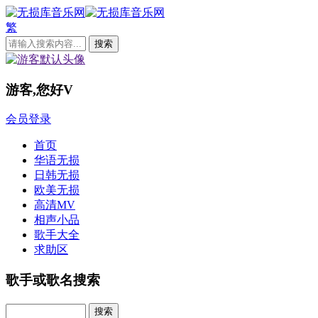
繁
游客,您好
V
会员登录
首页
华语无损
日韩无损
欧美无损
高清MV
相声小品
歌手大全
求助区
歌手或歌名搜索
Search