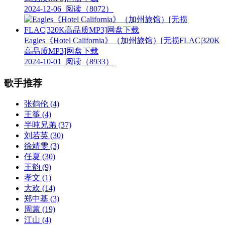
2024-12-06
阅读（8072）
Eagles《Hotel California》（加州旅馆）[无损FLAC|320K
高品质MP3]网盘下载
2024-10-01
阅读（8933）
歌手推荐
张鹤伦
(4)
王筝
(4)
半吨兄弟
(37)
刘若英
(30)
徐靖雯
(3)
任夏
(30)
王韵
(9)
孝文
(1)
大欢
(14)
郑中基
(3)
周蕙
(19)
江山
(4)