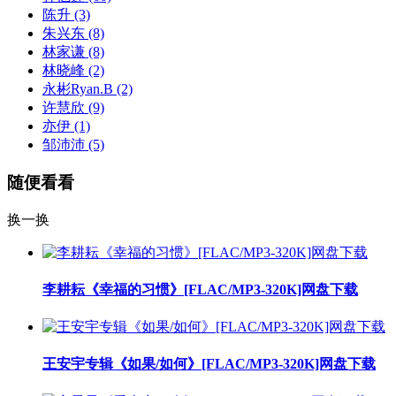
陈升
(3)
朱兴东
(8)
林家谦
(8)
林晓峰
(2)
永彬Ryan.B
(2)
许慧欣
(9)
亦伊
(1)
邹沛沛
(5)
随便看看
换一换
李耕耘《幸福的习惯》[FLAC/MP3-320K]网盘下载
王安宇专辑《如果/如何》[FLAC/MP3-320K]网盘下载