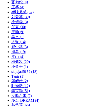
张鹤伦
(4)
王筝
(4)
半吨兄弟
(37)
刘若英
(30)
徐靖雯
(3)
任夏
(30)
王韵
(9)
孝文
(1)
大欢
(14)
郑中基
(3)
周蕙
(19)
江山
(4)
檀健次
(20)
小鱼干
(1)
step.jad依加
(18)
Tanir
(1)
滨崎步
(2)
叶泽浩
(12)
李克勤
(51)
左麟右李
(2)
NCT DREAM
(4)
林忆莲
(66)