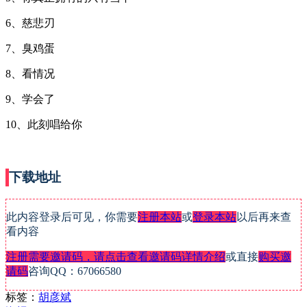
6、慈悲刃
7、臭鸡蛋
8、看情况
9、学会了
10、此刻唱给你
下载地址
此内容登录后可见，你需要
注册本站
或
登录本站
以后再来查
看内容
注册需要邀请码，请点击查看邀请码详情介绍
或直接
购买邀
请码
咨询QQ：67066580
标签：
胡彦斌