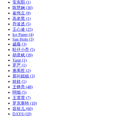
安东阳
(1)
陈慧娴
(30)
崔伟立
(9)
高老黑
(1)
乔浚丞
(5)
王心凌
(25)
Ice Paper
(4)
San Holo
(3)
戚薇
(3)
旺仔小乔
(5)
胡彦斌
(39)
Tanir
(1)
罗严
(1)
唐禹哲
(2)
莫叫姐姐
(3)
娃娃
(1)
王铮亮
(48)
阿细
(5)
王霏霏
(7)
罗克塞特
(10)
容祖儿
(60)
DAY6
(10)