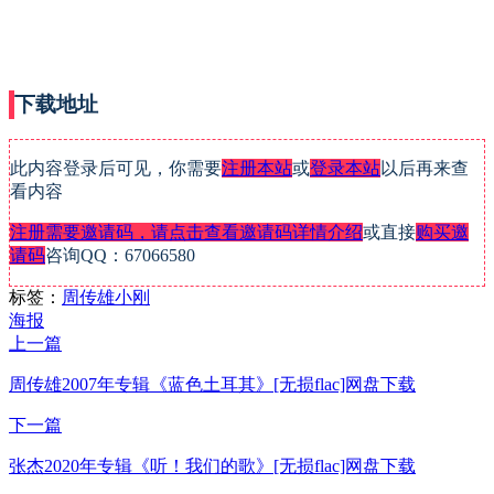
下载地址
此内容登录后可见，你需要
注册本站
或
登录本站
以后再来查
看内容
注册需要邀请码，请点击查看邀请码详情介绍
或直接
购买邀
请码
咨询QQ：67066580
标签：
周传雄
小刚
海报
上一篇
周传雄2007年专辑《蓝色土耳其》[无损flac]网盘下载
下一篇
张杰2020年专辑《听！我们的歌》[无损flac]网盘下载