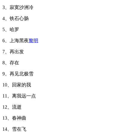
3、寂寞沙洲冷
4、铁石心肠
5、哈罗
6、上海黑夜
黎明
7、再出发
8、存在
9、再见北极雪
10、回家的我
11、离我远一点
12、流逝
13、春神曲
14、雪在飞