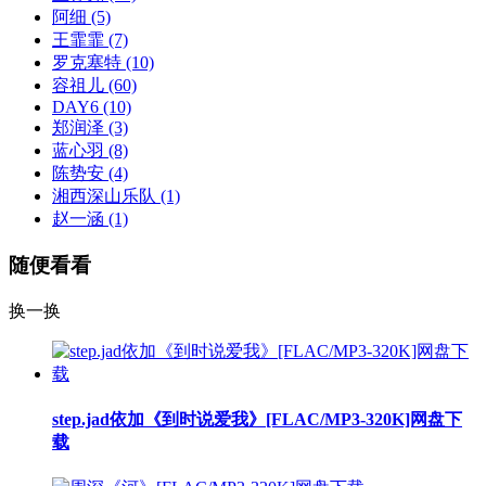
阿细
(5)
王霏霏
(7)
罗克塞特
(10)
容祖儿
(60)
DAY6
(10)
郑润泽
(3)
蓝心羽
(8)
陈势安
(4)
湘西深山乐队
(1)
赵一涵
(1)
随便看看
换一换
step.jad依加《到时说爱我》[FLAC/MP3-320K]网盘下
载