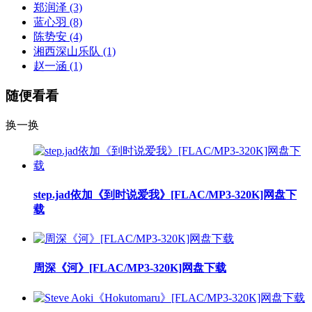
郑润泽
(3)
蓝心羽
(8)
陈势安
(4)
湘西深山乐队
(1)
赵一涵
(1)
随便看看
换一换
step.jad依加《到时说爱我》[FLAC/MP3-320K]网盘下
载
周深《河》[FLAC/MP3-320K]网盘下载