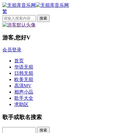
繁
游客,您好
V
会员登录
首页
华语无损
日韩无损
欧美无损
高清MV
相声小品
歌手大全
求助区
歌手或歌名搜索
Search