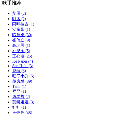
歌手推荐
艾辰
(2)
阿木
(2)
阿呷拉古
(1)
安东阳
(1)
陈慧娴
(30)
崔伟立
(9)
高老黑
(1)
乔浚丞
(5)
王心凌
(25)
Ice Paper
(4)
San Holo
(3)
戚薇
(3)
旺仔小乔
(5)
胡彦斌
(39)
Tanir
(1)
罗严
(1)
唐禹哲
(2)
莫叫姐姐
(3)
娃娃
(1)
王铮亮
(48)