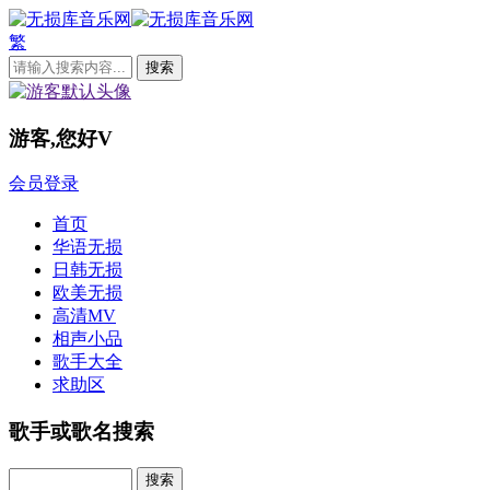
繁
游客,您好
V
会员登录
首页
华语无损
日韩无损
欧美无损
高清MV
相声小品
歌手大全
求助区
歌手或歌名搜索
Search