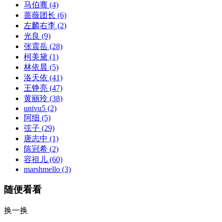
马伯骞
(4)
蔷薇团长
(6)
左麟右李
(2)
光良
(9)
张震岳
(28)
柯美黛
(1)
林依晨
(5)
洛天依
(41)
王铮亮
(47)
黄丽玲
(38)
univu5
(2)
阿细
(5)
弦子
(29)
唐志中
(1)
陈冠希
(2)
容祖儿
(60)
marshmello
(3)
随便看看
换一换