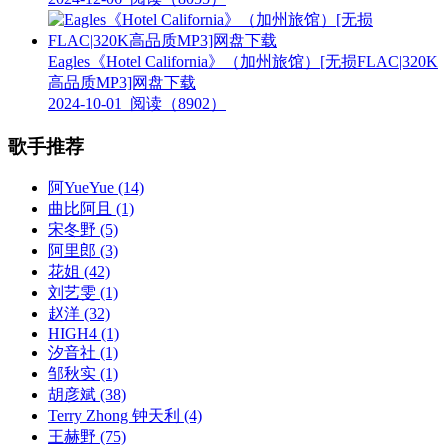
Eagles《Hotel California》（加州旅馆）[无损FLAC|320K
高品质MP3]网盘下载
2024-10-01
阅读（8902）
歌手推荐
阿YueYue
(14)
曲比阿且
(1)
宋冬野
(5)
阿里郎
(3)
花姐
(42)
刘艺雯
(1)
赵洋
(32)
HIGH4
(1)
汐音社
(1)
邹秋实
(1)
胡彦斌
(38)
Terry Zhong 钟天利
(4)
王赫野
(75)