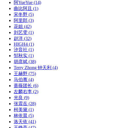
阿YueYue
(14)
曲比阿且
(1)
宋冬野
(5)
阿里郎
(3)
花姐
(42)
刘艺雯
(1)
赵洋
(32)
HIGH4
(1)
汐音社
(1)
邹秋实
(1)
胡彦斌
(38)
Terry Zhong 钟天利
(4)
王赫野
(75)
马伯骞
(4)
蔷薇团长
(6)
左麟右李
(2)
光良
(9)
张震岳
(28)
柯美黛
(1)
林依晨
(5)
洛天依
(41)
王铮亮
(47)