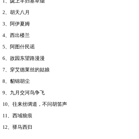
1、陇上羊归塞草烟
2、胡天八月
3、阿伊夏姆
4、西出楼兰
5、阿图什民谣
6、故园东望路漫漫
7、穿艾德莱丝的姑娘
8、貂锦胡尘
9、九月交河鸟争飞
10、往来丝绸道，不问胡笛声
11、西域狼痕
12、驿马西归