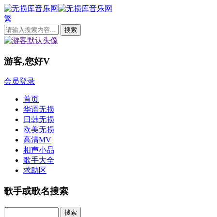
繁
游客,您好
V
会员登录
首页
华语无损
日韩无损
欧美无损
高清MV
相声小品
歌手大全
求助区
歌手或歌名搜索
Search