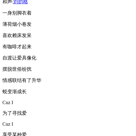
和声:
刘韵格
一身别脚衣着
薄荷烟小卷发
喜欢赖床发呆
有咖啡才起来
自渡让爱具像化
摆脱世俗纷扰
情感联结有了升华
蜕变渐成长
Cuz I
为了寻找爱
Cuz I
享受某种爱