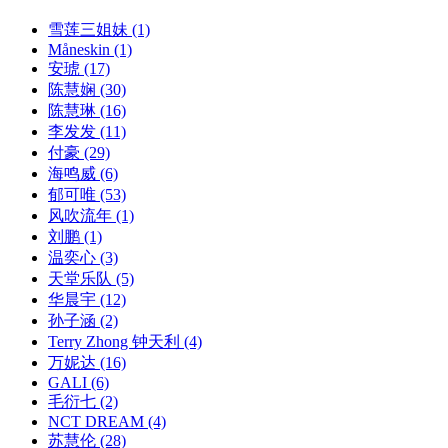
雪莲三姐妹
(1)
Måneskin
(1)
安琥
(17)
陈慧娴
(30)
陈慧琳
(16)
李发发
(11)
付豪
(29)
海鸣威
(6)
郁可唯
(53)
风吹流年
(1)
刘鹏
(1)
温奕心
(3)
天堂乐队
(5)
华晨宇
(12)
孙子涵
(2)
Terry Zhong 钟天利
(4)
万妮达
(16)
GALI
(6)
毛衍七
(2)
NCT DREAM
(4)
苏慧伦
(28)