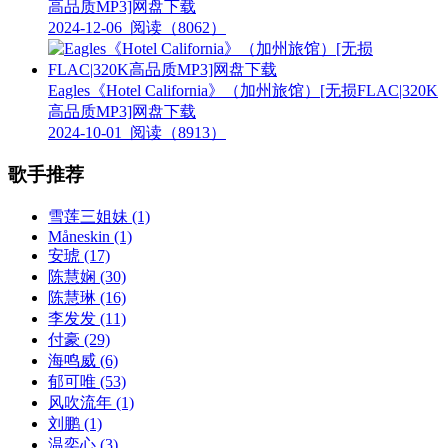
高品质MP3]网盘下载
2024-12-06
阅读（8062）
Eagles《Hotel California》（加州旅馆）[无损FLAC|320K
高品质MP3]网盘下载
2024-10-01
阅读（8913）
歌手推荐
雪莲三姐妹
(1)
Måneskin
(1)
安琥
(17)
陈慧娴
(30)
陈慧琳
(16)
李发发
(11)
付豪
(29)
海鸣威
(6)
郁可唯
(53)
风吹流年
(1)
刘鹏
(1)
温奕心
(3)