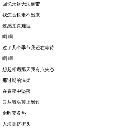
回忆永远无法倒带
我怎么也走不出来
这感觉真难捱
啊 啊
过了几个季节我还在等待
啊 啊
想起相遇那天我有点失态
那过期的温柔
在春夜中坠落
云从我头顶上飘过
余晖变炙热
人海拥挤街头