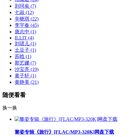
刘珂矣
(7)
七叔
(12)
辛晓琪
(22)
李宇春
(45)
唐志中
(1)
ILLIT
(4)
刘珺儿
(1)
土豆子
(1)
苏晗
(1)
那艺娜
(7)
沙宝亮
(19)
黄子轩
(1)
黄静美
(21)
随便看看
换一换
黎姿专辑《旅行》[FLAC/MP3-320K]网盘下载