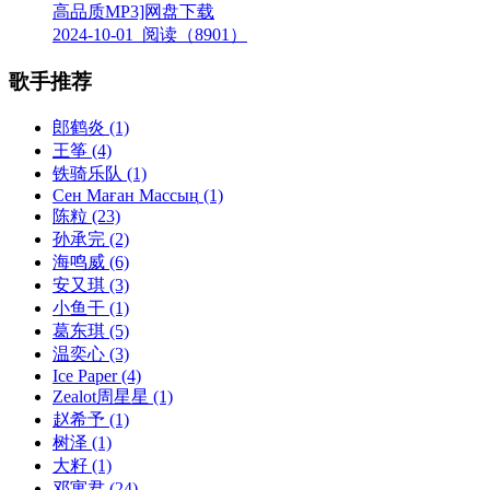
高品质MP3]网盘下载
2024-10-01
阅读（8901）
歌手推荐
郎鹤炎
(1)
王筝
(4)
铁骑乐队
(1)
Сен Маған Массың
(1)
陈粒
(23)
孙承完
(2)
海鸣威
(6)
安又琪
(3)
小鱼干
(1)
葛东琪
(5)
温奕心
(3)
Ice Paper
(4)
Zealot周星星
(1)
赵希予
(1)
树泽
(1)
大籽
(1)
邓寓君
(24)