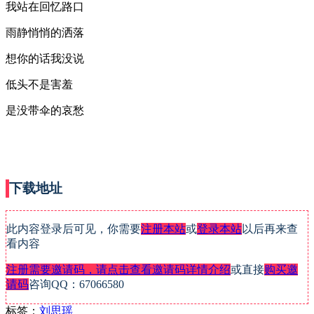
我站在回忆路口
雨静悄悄的洒落
想你的话我没说
低头不是害羞
是没带伞的哀愁
下载地址
此内容登录后可见，你需要
注册本站
或
登录本站
以后再来查
看内容
注册需要邀请码，请点击查看邀请码详情介绍
或直接
购买邀
请码
咨询QQ：67066580
标签：
刘思瑶