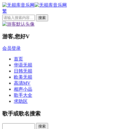
繁
游客,您好
V
会员登录
首页
华语无损
日韩无损
欧美无损
高清MV
相声小品
歌手大全
求助区
歌手或歌名搜索
Search