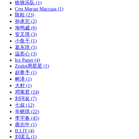
铁骑乐队
(1)
Сен Маған Массың
(1)
陈粒
(23)
孙承完
(2)
海鸣威
(6)
安又琪
(3)
小鱼干
(1)
葛东琪
(5)
温奕心
(3)
Ice Paper
(4)
Zealot周星星
(1)
赵希予
(1)
树泽
(1)
大籽
(1)
邓寓君
(24)
刘珂矣
(7)
七叔
(12)
辛晓琪
(22)
李宇春
(45)
唐志中
(1)
ILLIT
(4)
刘珺儿
(1)