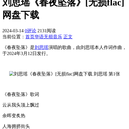
刘思瑶《春夜坠落》[无损flac]
网盘下载
2024-03-14
0评论
2131阅读
当前位置：
首页
华语无损音乐
正文
《春夜坠落》是
刘思瑶
演唱的歌曲，由刘思瑶本人作词作曲，
于2024年3月12日发行。
《春夜坠落》歌词
云从我头顶上飘过
余晖变炙热
人海拥挤街头