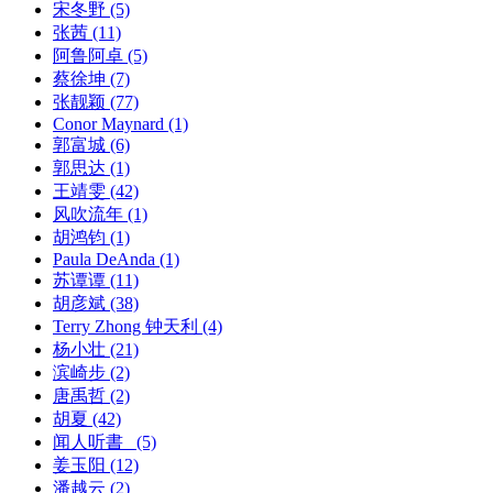
宋冬野
(5)
张茜
(11)
阿鲁阿卓
(5)
蔡徐坤
(7)
张靓颖
(77)
Conor Maynard
(1)
郭富城
(6)
郭思达
(1)
王靖雯
(42)
风吹流年
(1)
胡鸿钧
(1)
Paula DeAnda
(1)
苏谭谭
(11)
胡彦斌
(38)
Terry Zhong 钟天利
(4)
杨小壮
(21)
滨崎步
(2)
唐禹哲
(2)
胡夏
(42)
闻人听書_
(5)
姜玉阳
(12)
潘越云
(2)