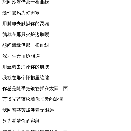
想问沙漠借那一根曲线
缝件披风为你御寒
用肺腑去触摸你的灵魂
我就在那只火炉边取暖
想问姻缘借那一根红线
深埋生命血脉相连
用丝绸去润泽你的肌肤
我就在那个怀抱里缠绵
你总是随手把银簪插在太阳上面
万道光芒蓬松着你长发的波澜
我闻着芬芳跋涉着无限远
只为看清你的容颜