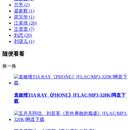
万芳
(2)
梁家辉
(1)
庹宗华
(1)
江美琪
(20)
王霏霏
(7)
刘恋
(20)
刘珺儿
(1)
随便看看
换一换
袁娅维TIA RAY《PHONE》[FLAC/MP3-320K]网盘下
载