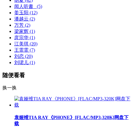
胡夏
(42)
闻人听書_
(5)
姜玉阳
(12)
潘越云
(2)
万芳
(2)
梁家辉
(1)
庹宗华
(1)
江美琪
(20)
王霏霏
(7)
刘恋
(20)
刘珺儿
(1)
随便看看
换一换
袁娅维TIA RAY《PHONE》[FLAC/MP3-320K]网盘下
载