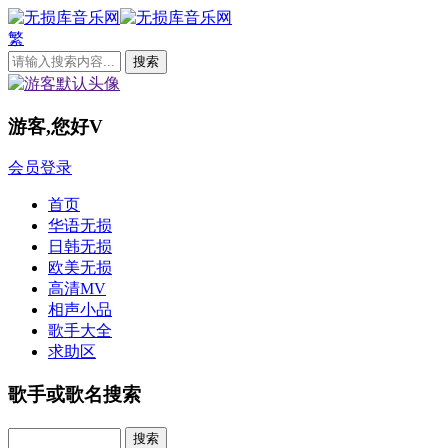
繁
游客,您好
V
会员登录
首页
华语无损
日韩无损
欧美无损
高清MV
相声小品
歌手大全
求助区
歌手或歌名搜索
Search