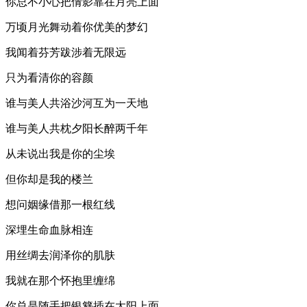
你总不小心把倩影靠在月亮上面
万顷月光舞动着你优美的梦幻
我闻着芬芳跋涉着无限远
只为看清你的容颜
谁与美人共浴沙河互为一天地
谁与美人共枕夕阳长醉两千年
从未说出我是你的尘埃
但你却是我的楼兰
想问姻缘借那一根红线
深埋生命血脉相连
用丝绸去润泽你的肌肤
我就在那个怀抱里缠绵
你总是随手把银簪插在太阳上面