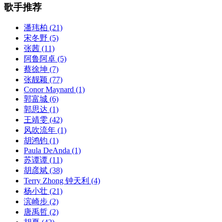
歌手推荐
潘玮柏
(21)
宋冬野
(5)
张茜
(11)
阿鲁阿卓
(5)
蔡徐坤
(7)
张靓颖
(77)
Conor Maynard
(1)
郭富城
(6)
郭思达
(1)
王靖雯
(42)
风吹流年
(1)
胡鸿钧
(1)
Paula DeAnda
(1)
苏谭谭
(11)
胡彦斌
(38)
Terry Zhong 钟天利
(4)
杨小壮
(21)
滨崎步
(2)
唐禹哲
(2)